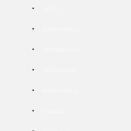
LINZ 13
DONAUWÖRTH 13
OSTFRIESLAND 13
OBERSTDORF 13
HOHENWARTH 13
KÖSSEN 13