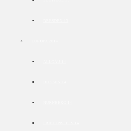
SÜDTIROL 13
DRESDEN 13
EUROPA 2014
ALLGÄU 14
DIESSEN 14
NÜRNBERG 14
FRIEDENSFELS 14