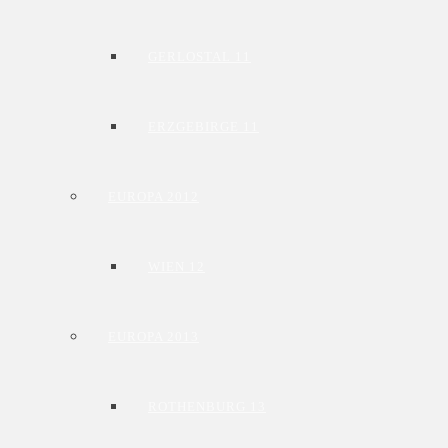
GERLOSTAL 11
ERZGEBIRGE 11
EUROPA 2012
WIEN 12
EUROPA 2013
ROTHENBURG 13