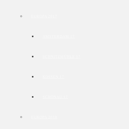
EUROPA 2017
AMSTERDAM 17
SCHNITZMÜHLE 17
KÖSSEN 17
SCHÖNAU 17
EUROPA 2018