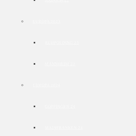
HAINICH 22
EUROPA 2023
RUHPOLDING 23
MANNHEIM 23
EUROPA 2024
GÖPPINGEN 24
MAINFRANKEN 24