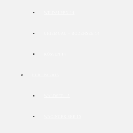
WILDALPEN 14
CHIEMGAU – BODENSEE 14
KÖSSEN 14
EUROPA 2015
WALDSEE 15
WAGINGER SEE 15