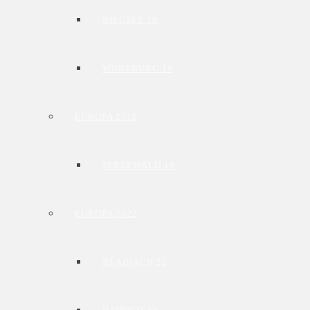
RIEGSEE 18
WÜRZBURG 18
EUROPA 2019
SPREEWALD 19
EUROPA 2022
BLAIBACH 22