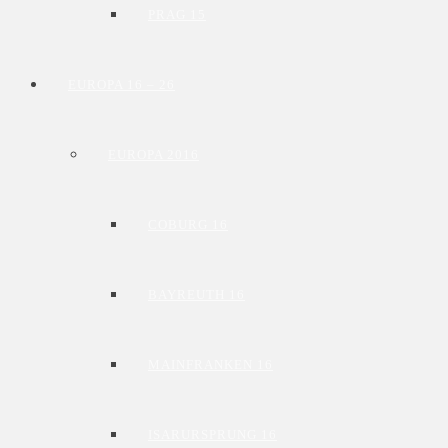
PRAG 15
EUROPA 16 – 26
EUROPA 2016
COBURG 16
BAYREUTH 16
MAINFRANKEN 16
ISARURSPRUNG 16