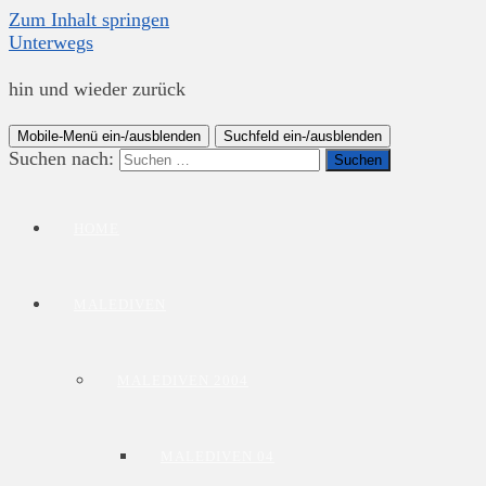
Zum Inhalt springen
Unterwegs
hin und wieder zurück
Mobile-Menü ein-/ausblenden
Suchfeld ein-/ausblenden
Suchen nach:
HOME
MALEDIVEN
MALEDIVEN 2004
MALEDIVEN 04