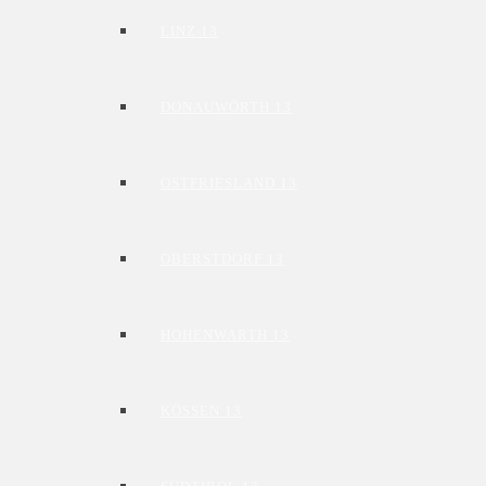
LINZ 13
DONAUWÖRTH 13
OSTFRIESLAND 13
OBERSTDORF 13
HOHENWARTH 13
KÖSSEN 13