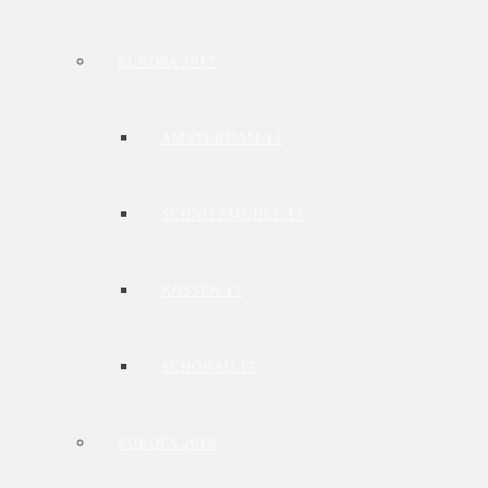
EUROPA 2017
AMSTERDAM 17
SCHNITZMÜHLE 17
KÖSSEN 17
SCHÖNAU 17
EUROPA 2018