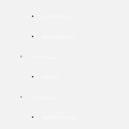
GERLOSTAL 11
ERZGEBIRGE 11
EUROPA 2012
WIEN 12
EUROPA 2013
ROTHENBURG 13