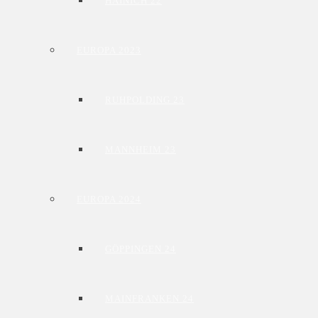
HAINICH 22
EUROPA 2023
RUHPOLDING 23
MANNHEIM 23
EUROPA 2024
GÖPPINGEN 24
MAINFRANKEN 24