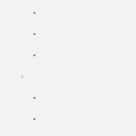
WILDALPEN 14
CHIEMGAU – BODENSEE 14
KÖSSEN 14
EUROPA 2015
WALDSEE 15
WAGINGER SEE 15