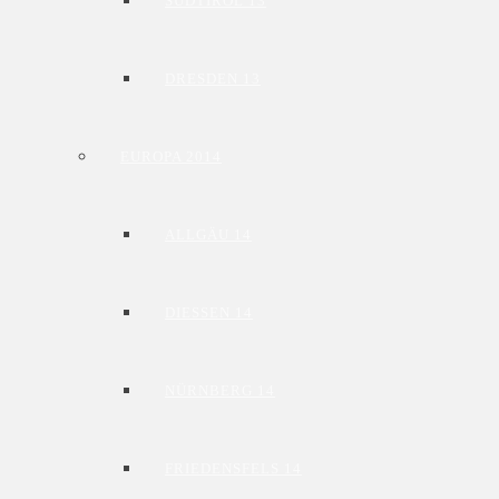
SÜDTIROL 13
DRESDEN 13
EUROPA 2014
ALLGÄU 14
DIESSEN 14
NÜRNBERG 14
FRIEDENSFELS 14