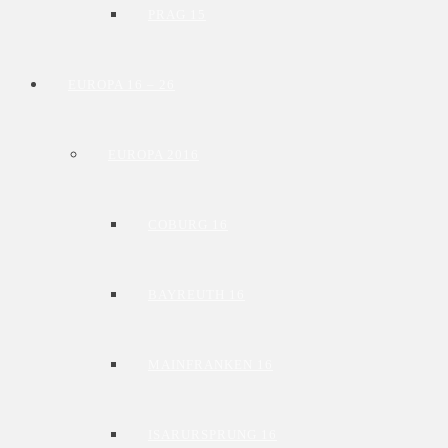
PRAG 15
EUROPA 16 – 26
EUROPA 2016
COBURG 16
BAYREUTH 16
MAINFRANKEN 16
ISARURSPRUNG 16