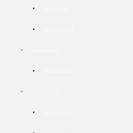
RIEGSEE 18
WÜRZBURG 18
EUROPA 2019
SPREEWALD 19
EUROPA 2022
BLAIBACH 22