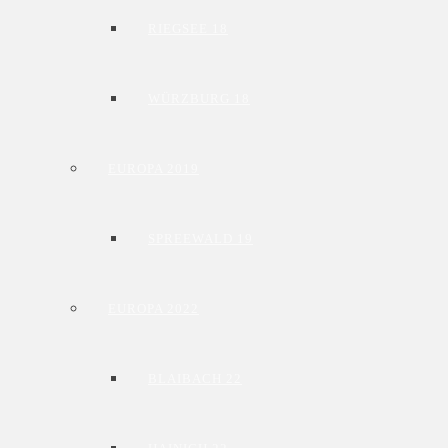
RIEGSEE 18
WÜRZBURG 18
EUROPA 2019
SPREEWALD 19
EUROPA 2022
BLAIBACH 22