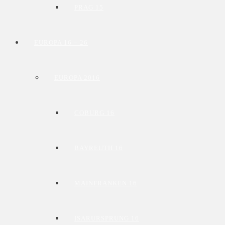
PRAG 15
EUROPA 16 – 26
EUROPA 2016
COBURG 16
BAYREUTH 16
MAINFRANKEN 16
ISARURSPRUNG 16