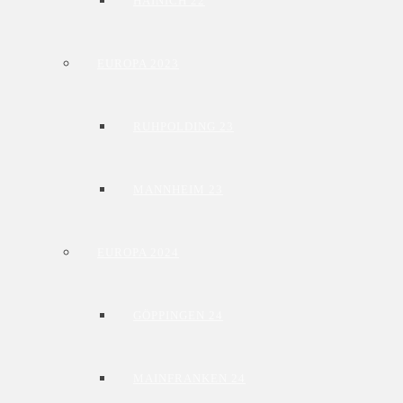
HAINICH 22
EUROPA 2023
RUHPOLDING 23
MANNHEIM 23
EUROPA 2024
GÖPPINGEN 24
MAINFRANKEN 24