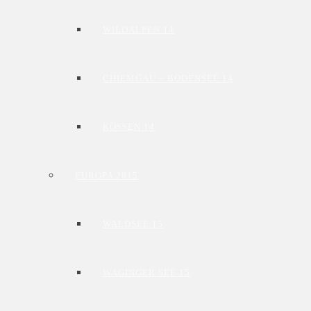
WILDALPEN 14
CHIEMGAU – BODENSEE 14
KÖSSEN 14
EUROPA 2015
WALDSEE 15
WAGINGER SEE 15