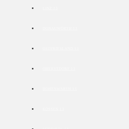
LINZ 13
DONAUWÖRTH 13
OSTFRIESLAND 13
OBERSTDORF 13
HOHENWARTH 13
KÖSSEN 13