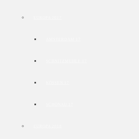
EUROPA 2017
AMSTERDAM 17
SCHNITZMÜHLE 17
KÖSSEN 17
SCHÖNAU 17
EUROPA 2018