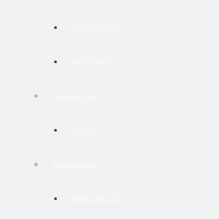
GERLOSTAL 11
ERZGEBIRGE 11
EUROPA 2012
WIEN 12
EUROPA 2013
ROTHENBURG 13