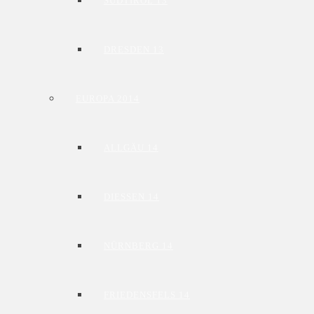
SÜDTIROL 13
DRESDEN 13
EUROPA 2014
ALLGÄU 14
DIESSEN 14
NÜRNBERG 14
FRIEDENSFELS 14