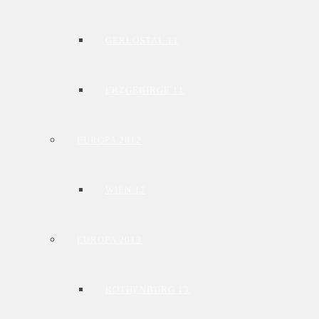
GERLOSTAL 11
ERZGEBIRGE 11
EUROPA 2012
WIEN 12
EUROPA 2013
ROTHENBURG 13