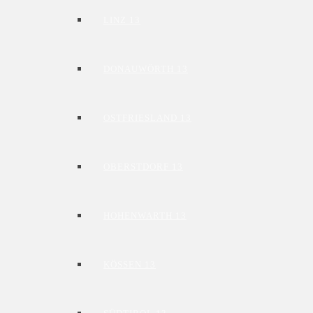
LINZ 13
DONAUWÖRTH 13
OSTFRIESLAND 13
OBERSTDORF 13
HOHENWARTH 13
KÖSSEN 13