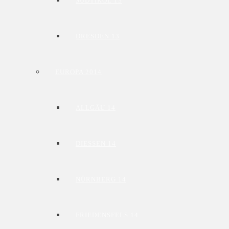
SÜDTIROL 13
DRESDEN 13
EUROPA 2014
ALLGÄU 14
DIESSEN 14
NÜRNBERG 14
FRIEDENSFELS 14