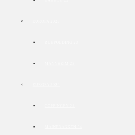
HAINICH 22
EUROPA 2023
RUHPOLDING 23
MANNHEIM 23
EUROPA 2024
GÖPPINGEN 24
MAINFRANKEN 24