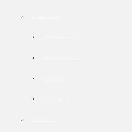
EUROPA 2017
AMSTERDAM 17
SCHNITZMÜHLE 17
KÖSSEN 17
SCHÖNAU 17
EUROPA 2018