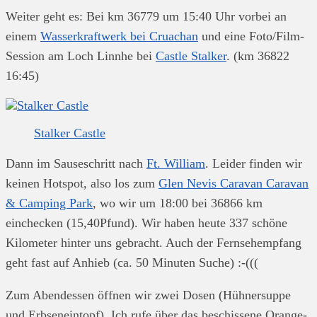
Weiter geht es: Bei km 36779 um 15:40 Uhr vorbei an
einem
Wasserkraftwerk bei Cruachan
und eine Foto/Film-
Session am Loch Linnhe bei
Castle Stalker
. (km 36822
16:45)
Stalker Castle
Dann im Sauseschritt nach
Ft. William
. Leider finden wir
keinen Hotspot, also los zum
Glen Nevis Caravan Caravan
& Camping Park
, wo wir um 18:00 bei 36866 km
einchecken (15,40Pfund). Wir haben heute 337 schöne
Kilometer hinter uns gebracht. Auch der Fernsehempfang
geht fast auf Anhieb (ca. 50 Minuten Suche) :-(((
Zum Abendessen öffnen wir zwei Dosen (Hühnersuppe
und Erbseneintopf). Ich rufe über das beschissene Orange-