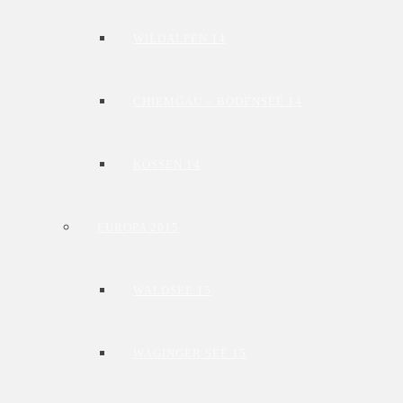
WILDALPEN 14
CHIEMGAU – BODENSEE 14
KÖSSEN 14
EUROPA 2015
WALDSEE 15
WAGINGER SEE 15