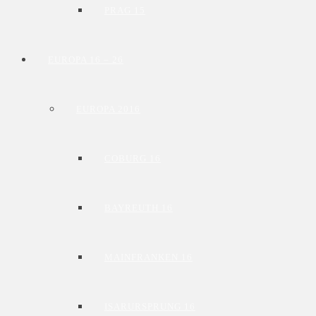
PRAG 15
EUROPA 16 – 26
EUROPA 2016
COBURG 16
BAYREUTH 16
MAINFRANKEN 16
ISARURSPRUNG 16