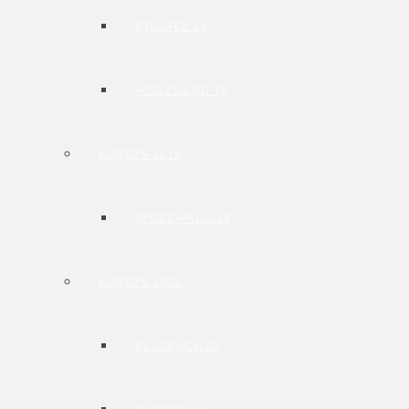
RIEGSEE 18
WÜRZBURG 18
EUROPA 2019
SPREEWALD 19
EUROPA 2022
BLAIBACH 22