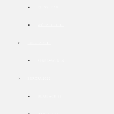
RIEGSEE 18
WÜRZBURG 18
EUROPA 2019
SPREEWALD 19
EUROPA 2022
BLAIBACH 22