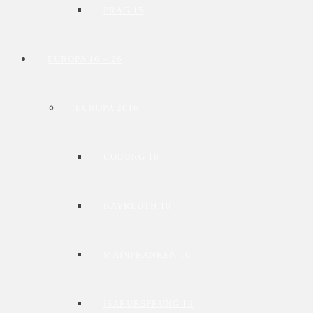
PRAG 15
EUROPA 16 – 26
EUROPA 2016
COBURG 16
BAYREUTH 16
MAINFRANKEN 16
ISARURSPRUNG 16