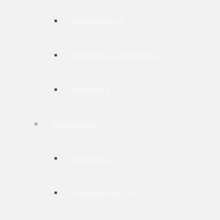
WILDALPEN 14
CHIEMGAU – BODENSEE 14
KÖSSEN 14
EUROPA 2015
WALDSEE 15
WAGINGER SEE 15