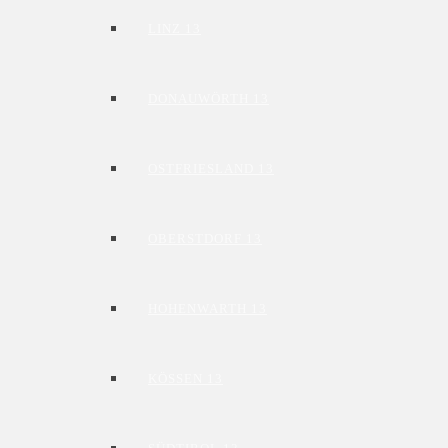
LINZ 13
DONAUWÖRTH 13
OSTFRIESLAND 13
OBERSTDORF 13
HOHENWARTH 13
KÖSSEN 13