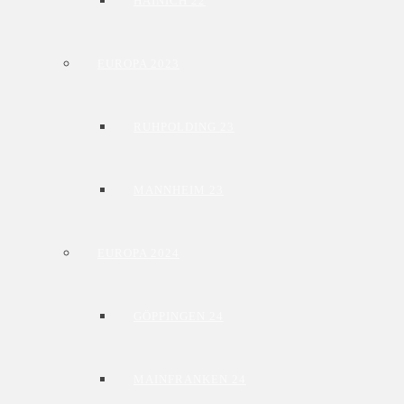
HAINICH 22
EUROPA 2023
RUHPOLDING 23
MANNHEIM 23
EUROPA 2024
GÖPPINGEN 24
MAINFRANKEN 24