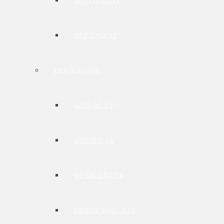
SÜDTIROL 13
DRESDEN 13
EUROPA 2014
ALLGÄU 14
DIESSEN 14
NÜRNBERG 14
FRIEDENSFELS 14