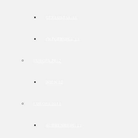
GERLOSTAL 11
ERZGEBIRGE 11
EUROPA 2012
WIEN 12
EUROPA 2013
ROTHENBURG 13