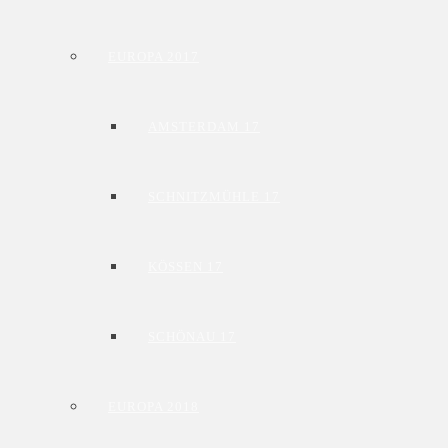
EUROPA 2017
AMSTERDAM 17
SCHNITZMÜHLE 17
KÖSSEN 17
SCHÖNAU 17
EUROPA 2018